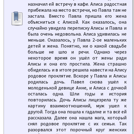
назначил ей встречу в кафе. Алиса радостная
прибежала на место встречи, но Павла там не
застала. Вместо Павла пришла его жена
объясниться с Алисой. Как оказалось, она
случайно увидела переписку Алисы и Павла и
была очень недовольна. Алиса удивилась не
меньше. Оказалось, у Павла 2-ое маленьких
детей и жена. Понятно, ни о какой свадьбе
больше не шло и речи. Однако через
некоторое время он ушёл от жены ради
Алисы и она его простила. Жена страшно
обиделась и в итоге решила навести на Алису
родовое проклятие. Вскоре у Павла и Алисы
родилась дочь. Павел снова ушёл к
молоденькой девице Анне, и Алиса с дочкой
осталась одна. Шли годы и история
повторилась. Дочь Алисы лицезрела ту же
картину взаимоотношений, муж ушел к
другой. Тогда она пошла к гадалке и та всё ей
рассказала. Далее она нашла мага, который
снял родовое проклятие с их семьи. Так
разорвался этот порочный круг женских