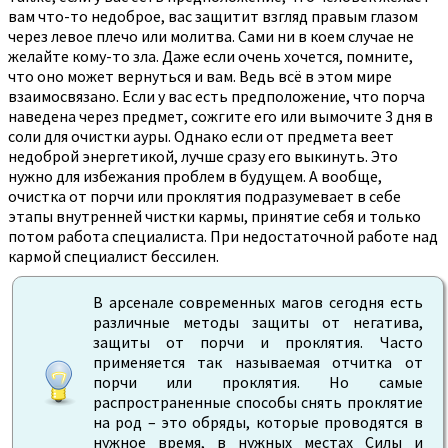
вам что-то недоброе, вас защитит взгляд правым глазом
через левое плечо или молитва. Сами ни в коем случае не
желайте кому-то зла. Даже если очень хочется, помните,
что оно может вернуться и вам. Ведь всё в этом мире
взаимосвязано. Если у вас есть предположение, что порча
наведена через предмет, сожгите его или вымочите 3 дня в
соли для очистки ауры. Однако если от предмета веет
недоброй энергетикой, лучше сразу его выкинуть. Это
нужно для избежания проблем в будущем. А вообще,
очистка от порчи или проклятия подразумевает в себе
этапы внутренней чистки кармы, принятие себя и только
потом работа специалиста. При недостаточной работе над
кармой специалист бессилен.
В арсенале современных магов сегодня есть
различные методы защиты от негатива,
защиты от порчи и проклятия. Часто
применяется так называемая отчитка от
порчи или проклятия. Но самые
распространенные способы снять проклятие
на род – это обряды, которые проводятся в
нужное время, в нужных местах Силы и