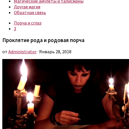
Магические амулеты и талисманы
Другая магия
Обратная связь
Порча и сглаз
3
Проклятие рода и родовая порча
от
Administrator
· Январь 28, 2018