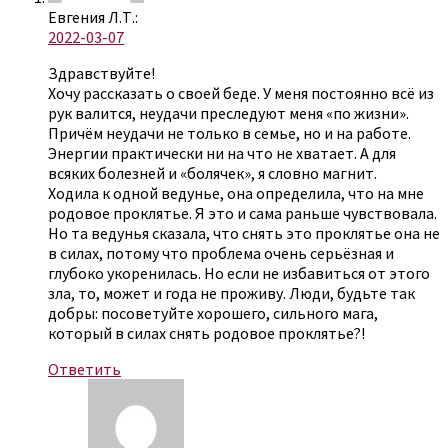
Евгения Л.Т.:
2022-03-07
Здравствуйте!
Хочу рассказать о своей беде. У меня постоянно всё из
рук валится, неудачи преследуют меня «по жизни».
Причём неудачи не только в семье, но и на работе.
Энергии практически ни на что не хватает. А для
всяких болезней и «болячек», я словно магнит.
Ходила к одной ведунье, она определила, что на мне
родовое проклятье. Я это и сама раньше чувствовала.
Но та ведунья сказала, что снять это проклятье она не
в силах, потому что проблема очень серьёзная и
глубоко укоренилась. Но если не избавиться от этого
зла, то, может и года не проживу. Люди, будьте так
добры: посоветуйте хорошего, сильного мага,
который в силах снять родовое проклятье?!
Ответить