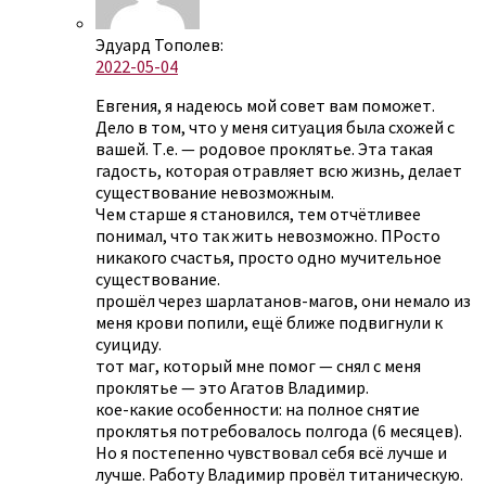
Эдуард Тополев:
2022-05-04
Евгения, я надеюсь мой совет вам поможет.
Дело в том, что у меня ситуация была схожей с
вашей. Т.е. — родовое проклятье. Эта такая
гадость, которая отравляет всю жизнь, делает
существование невозможным.
Чем старше я становился, тем отчётливее
понимал, что так жить невозможно. ПРосто
никакого счастья, просто одно мучительное
существование.
прошёл через шарлатанов-магов, они немало из
меня крови попили, ещё ближе подвигнули к
суициду.
тот маг, который мне помог — снял с меня
проклятье — это Агатов Владимир.
кое-какие особенности: на полное снятие
проклятья потребовалось полгода (6 месяцев).
Но я постепенно чувствовал себя всё лучше и
лучше. Работу Владимир провёл титаническую.