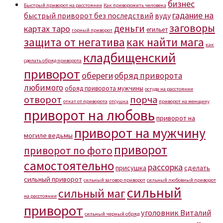
бизнес
Быстрый приворот на расстоянии
Как приворожить человека
гадание на
быстрый приворот без последствий
вуду
заговоры
деньги
картах таро
егильет
горный приворот
защита от негатива
как найти мага
как
кладбищенский
сделать обряд приворота
приворот
обереги
обряд приворота
любимого
обряд приворота мужчины
остуда на расстоянии
отворот
порча
откат от приворота
отсушка
приворот на женщину
приворот на любовь
приворот на
приворот на мужчину
могиле ведьмы
приворот
приворот по фото
самостоятельно
рассорка
присушка
сделать
сильный приворот
сильный заговор приворот
сильный любовный приворот
сильный
сильный маг
на расстоянии
приворот
уголовник Виталий
сильный черный обряд