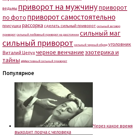
приворот на мужчину
приворот
ведьмы
приворот самостоятельно
по фото
рассорка
присушка
сделать сильный приворот
сильный заговор
сильный маг
приворот
сильный любовный приворот на расстоянии
сильный приворот
уголовник
сильный черный обряд
черное венчание
эзотерика и
Виталий Цепух
тайны
эффективный сильный приворот
Популярное
Через какое время
выходит порча с человека