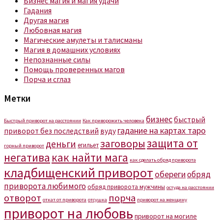
Бизнес магия и магия удачи
Гадания
Другая магия
Любовная магия
Магические амулеты и талисманы
Магия в домашних условиях
Непознанные силы
Помощь проверенных магов
Порча и сглаз
Метки
бизнес
быстрый
Быстрый приворот на расстоянии
Как приворожить человека
гадание на картах таро
приворот без последствий
вуду
защита от
заговоры
деньги
егильет
горный приворот
негатива
как найти мага
как сделать обряд приворота
кладбищенский приворот
обереги
обряд
приворота любимого
обряд приворота мужчины
остуда на расстоянии
отворот
порча
откат от приворота
отсушка
приворот на женщину
приворот на любовь
приворот на могиле