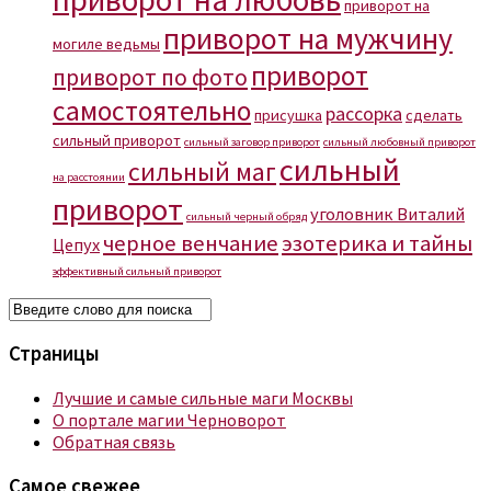
приворот на
приворот на мужчину
могиле ведьмы
приворот
приворот по фото
самостоятельно
рассорка
присушка
сделать
сильный приворот
сильный заговор приворот
сильный любовный приворот
сильный
сильный маг
на расстоянии
приворот
уголовник Виталий
сильный черный обряд
черное венчание
эзотерика и тайны
Цепух
эффективный сильный приворот
Страницы
Лучшие и самые сильные маги Москвы
О портале магии Черноворот
Обратная связь
Самое свежее