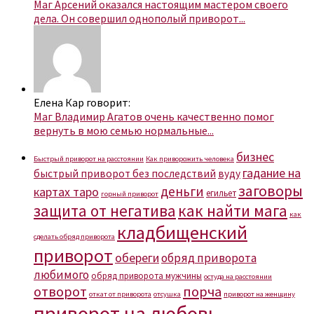
Маг Арсений оказался настоящим мастером своего
дела. Он совершил однополый приворот...
Елена Кар говорит:
Маг Владимир Агатов очень качественно помог
вернуть в мою семью нормальные...
бизнес
Быстрый приворот на расстоянии
Как приворожить человека
гадание на
быстрый приворот без последствий
вуду
заговоры
деньги
картах таро
егильет
горный приворот
защита от негатива
как найти мага
как
кладбищенский
сделать обряд приворота
приворот
обереги
обряд приворота
любимого
обряд приворота мужчины
остуда на расстоянии
отворот
порча
откат от приворота
отсушка
приворот на женщину
приворот на любовь