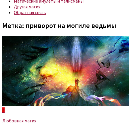
Магические амулеты и талисманы
Другая магия
Обратная связь
Метка:
приворот на могиле ведьмы
4
Любовная магия