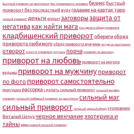
бизнес
быстрый
Быстрый приворот на расстоянии
Как приворожить человека
гадание на картах таро
приворот без последствий
вуду
защита от
заговоры
деньги
егильет
горный приворот
негатива
как найти мага
как сделать обряд приворота
кладбищенский приворот
обереги
обряд
приворота любимого
обряд приворота мужчины
остуда на расстоянии
отворот
порча
откат от приворота
отсушка
приворот на женщину
приворот на любовь
приворот на могиле
приворот на мужчину
приворот
ведьмы
приворот самостоятельно
по фото
рассорка
присушка
сделать сильный приворот
сильный заговор
сильный маг
приворот
сильный любовный приворот на расстоянии
сильный приворот
уголовник
сильный черный обряд
черное венчание
эзотерика и
Виталий Цепух
тайны
эффективный сильный приворот