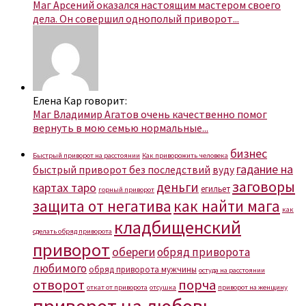
Маг Арсений оказался настоящим мастером своего
дела. Он совершил однополый приворот...
Елена Кар говорит:
Маг Владимир Агатов очень качественно помог
вернуть в мою семью нормальные...
бизнес
Быстрый приворот на расстоянии
Как приворожить человека
гадание на
быстрый приворот без последствий
вуду
заговоры
деньги
картах таро
егильет
горный приворот
защита от негатива
как найти мага
как
кладбищенский
сделать обряд приворота
приворот
обереги
обряд приворота
любимого
обряд приворота мужчины
остуда на расстоянии
отворот
порча
откат от приворота
отсушка
приворот на женщину