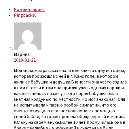
Комментарии
1
Pingbacks
0
Марина:
2018-01-22
Моя знакомая рассказывала мне как-то одну историю,
которая произошла с ней в г. Канотопе, в котором
жили ее бабушка и дедушка.В юности она часто ездила
к ним в гости и там она приглянулась одному парню и
как выяснилось позже у этого парня бабушка была
знатная колдунью по местности.Но моя знакомая Юля
не испытывала к парню особой симпатии, что его
очень возмущало и он воспользовался помощью
своей бабки, которая провела обряд черный и женила
Юльку на своем внуке.Более 10 лет промучилась она в
браке с нелюбимым мужчиной и счастья не было