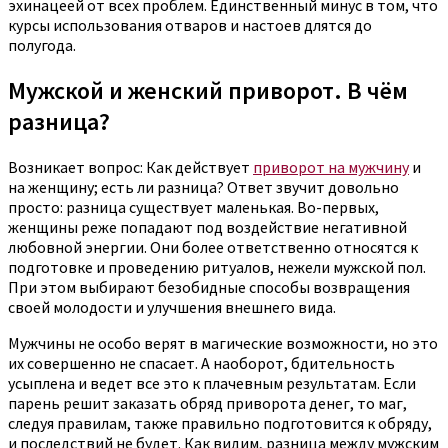
эхинацеей от всех проблем. Единственный минус в том, что
курсы использования отваров и настоев длятся до
полугода.
Мужской и женский приворот. В чём
разница?
Возникает вопрос: Как действует
приворот на мужчину
и
на женщину; есть ли разница? Ответ звучит довольно
просто: разница существует маленькая. Во-первых,
женщины реже попадают под воздействие негативной
любовной энергии. Они более ответственно относятся к
подготовке и проведению ритуалов, нежели мужской пол.
При этом выбирают безобидные способы возвращения
своей молодости и улучшения внешнего вида.
Мужчины не особо верят в магические возможности, но это
их совершенно не спасает. А наоборот, бдительность
усыплена и ведет все это к плачевным результатам. Если
парень решит заказать обряд приворота денег, то маг,
следуя правилам, также правильно подготовится к обряду,
и последствий не будет. Как видим, разница между мужским