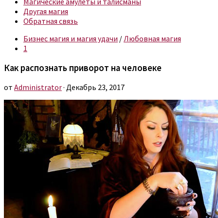
Магические амулеты и талисманы
Другая магия
Обратная связь
Бизнес магия и магия удачи
/
Любовная магия
1
Как распознать приворот на человеке
от
Administrator
· Декабрь 23, 2017