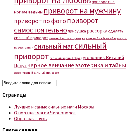
приворот на любовь
приворот на
приворот на мужчину
могиле ведьмы
приворот
приворот по фото
самостоятельно
рассорка
присушка
сделать
сильный приворот
сильный заговор приворот
сильный любовный приворот
сильный
сильный маг
на расстоянии
приворот
уголовник Виталий
сильный черный обряд
черное венчание
эзотерика и тайны
Цепух
эффективный сильный приворот
Страницы
Лучшие и самые сильные маги Москвы
О портале магии Черноворот
Обратная связь
Самое свежее