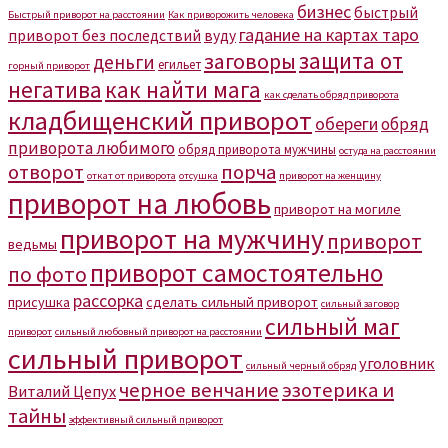
бизнес
быстрый
Быстрый приворот на расстоянии
Как приворожить человека
гадание на картах таро
приворот без последствий
вуду
защита от
заговоры
деньги
егильет
горный приворот
негатива
как найти мага
как сделать обряд приворота
кладбищенский приворот
обереги
обряд
приворота любимого
обряд приворота мужчины
остуда на расстоянии
отворот
порча
откат от приворота
отсушка
приворот на женщину
приворот на любовь
приворот на могиле
приворот на мужчину
приворот
ведьмы
приворот самостоятельно
по фото
рассорка
присушка
сделать сильный приворот
сильный заговор
сильный маг
приворот
сильный любовный приворот на расстоянии
сильный приворот
уголовник
сильный черный обряд
черное венчание
эзотерика и
Виталий Цепух
тайны
эффективный сильный приворот