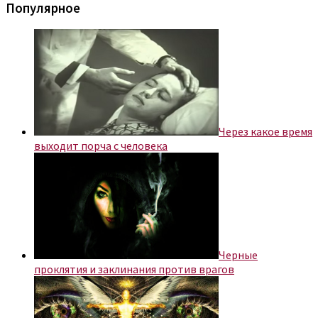
Популярное
Через какое время
выходит порча с человека
Черные
проклятия и заклинания против врагов