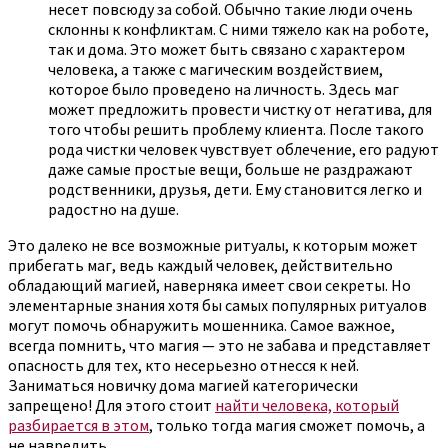
несет повсюду за собой. Обычно такие люди очень
склонны к конфликтам. С ними тяжело как на роботе,
так и дома. Это может быть связано с характером
человека, а также с магическим воздействием,
которое было проведено на личность. Здесь маг
может предложить провести чистку от негатива, для
того чтобы решить проблему клиента. После такого
рода чистки человек чувствует облечение, его радуют
даже самые простые вещи, больше не раздражают
родственники, друзья, дети. Ему становится легко и
радостно на душе.
Это далеко не все возможные ритуалы, к которым может
прибегать маг, ведь каждый человек, действительно
обладающий магией, наверняка имеет свои секреты. Но
элементарные знания хотя бы самых популярных ритуалов
могут помочь обнаружить мошенника. Самое важное,
всегда помнить, что магия — это не забава и представляет
опасность для тех, кто несерьезно отнесся к ней.
Заниматься новичку дома магией категорически
запрещено! Для этого стоит
найти человека, который
разбирается в этом
, только тогда магия сможет помочь, а
не навредить.