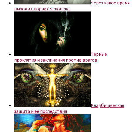
Через какое время
выходит порча с человека
Черные
проклятия и заклинания против врагов
Кладбищенская
защита и ее последствия