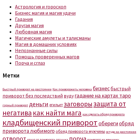
Астрология и гороскоп
Бизнес магия и магия удачи
Гадания
Другая магия
Любовная магия
Магические амулеты и талисманы
Магия в домашних условиях
Непознанные силы
Помощь проверенных магов
Порча и сглаз
Метки
бизнес
быстрый
Быстрый приворот на расстоянии
Как приворожить человека
гадание на картах таро
приворот без последствий
вуду
защита от
заговоры
деньги
егильет
горный приворот
негатива
как найти мага
как сделать обряд приворота
кладбищенский приворот
обереги
обряд
приворота любимого
обряд приворота мужчины
остуда на расстоянии
отворот
порча
откат от приворота
отсушка
приворот на женщину