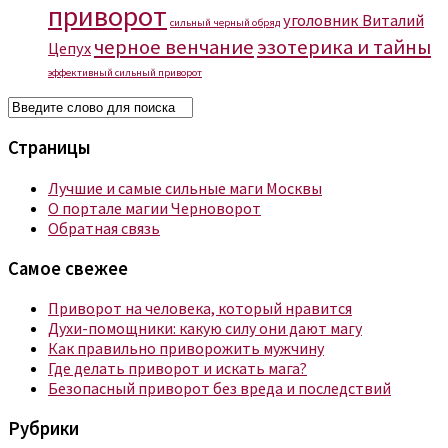
приворот
уголовник Виталий
сильный черный обряд
черное венчание
эзотерика и тайны
Цепух
эффективный сильный приворот
Страницы
Лучшие и самые сильные маги Москвы
О портале магии Черноворот
Обратная связь
Самое свежее
Приворот на человека, который нравится
Духи-помощники: какую силу они дают магу
Как правильно приворожить мужчину
Где делать приворот и искать мага?
Безопасный приворот без вреда и последствий
Рубрики