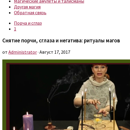
Магические амулеты и талисманы
Другая магия
Обратная связь
Порча и сглаз
1
Снятие порчи, сглаза и негатива: ритуалы магов
от
Administrator
· Август 17, 2017