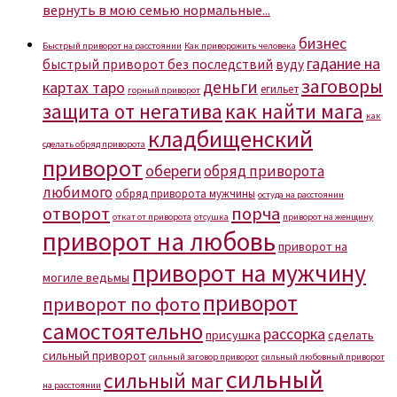
вернуть в мою семью нормальные...
бизнес
Быстрый приворот на расстоянии
Как приворожить человека
гадание на
быстрый приворот без последствий
вуду
заговоры
деньги
картах таро
егильет
горный приворот
защита от негатива
как найти мага
как
кладбищенский
сделать обряд приворота
приворот
обереги
обряд приворота
любимого
обряд приворота мужчины
остуда на расстоянии
отворот
порча
откат от приворота
отсушка
приворот на женщину
приворот на любовь
приворот на
приворот на мужчину
могиле ведьмы
приворот
приворот по фото
самостоятельно
рассорка
присушка
сделать
сильный приворот
сильный заговор приворот
сильный любовный приворот
сильный
сильный маг
на расстоянии