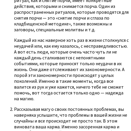
ритуал, как и снятие порчи, имеет конкретные
действия, которыми и снимается порча. Один из
распространенных ритуалов, которые проводятся для
снятия порчи — это «снятие порчи и сглаза по
кладбищенской методике», также возможны и
заговоры, специальные молитвы и т.д.
Каждый из нас наверное хоть раз в жизни столкнулся с
неудачей или, как ему казалось, с несправедливостью.
А вот есть люди, которые очень часто чуть ли не
каждый день сталкиваются с непонятными
событиями, которые приносят только неудачи в их
жизнь. Они даже отслеживают их закономерности. А
порой эти закономерности происходят у целых
поколений. Именно в такие моменты, когда все
валится из рук и уже кажется, ничего тебе не сможет
помочь, вот тогда остается только одно — надежда
на магию.
Рассказывая магу о своих постоянных проблемах, вы
наверняка услышите, что проблемы в вашей жизни не
случайны и все происходит не просто так. В этом
виновата ваша карма. Именно засоренная карма и