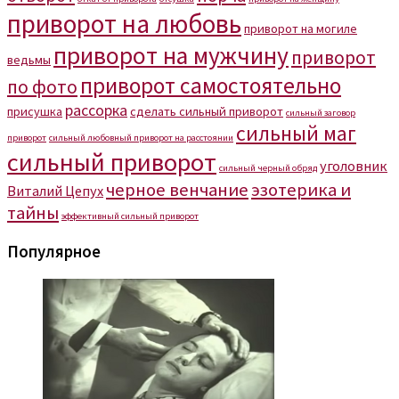
приворот на любовь
приворот на могиле
приворот на мужчину
приворот
ведьмы
приворот самостоятельно
по фото
рассорка
присушка
сделать сильный приворот
сильный заговор
сильный маг
приворот
сильный любовный приворот на расстоянии
сильный приворот
уголовник
сильный черный обряд
черное венчание
эзотерика и
Виталий Цепух
тайны
эффективный сильный приворот
Популярное