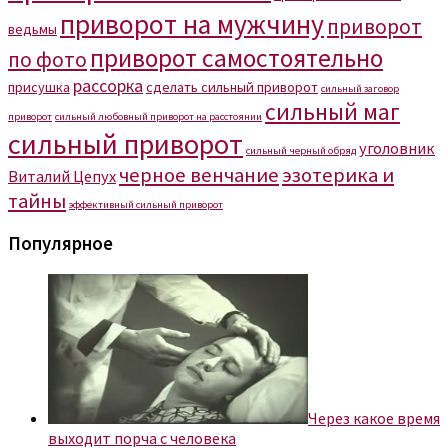
приворот на мужчину
приворот
ведьмы
приворот самостоятельно
по фото
рассорка
присушка
сделать сильный приворот
сильный заговор
сильный маг
приворот
сильный любовный приворот на расстоянии
сильный приворот
уголовник
сильный черный обряд
черное венчание
эзотерика и
Виталий Цепух
тайны
эффективный сильный приворот
Популярное
Через какое время
выходит порча с человека