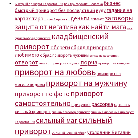
бизнес
Быстрый приворот на расстоянии
Как приворожить человека
гадание на
быстрый приворот без последствий
вуду
заговоры
деньги
картах таро
егильет
горный приворот
защита от негатива
как найти мага
как
кладбищенский
сделать обряд приворота
приворот
обереги
обряд приворота
любимого
обряд приворота мужчины
остуда на расстоянии
отворот
порча
откат от приворота
отсушка
приворот на женщину
приворот на любовь
приворот на
приворот на мужчину
могиле ведьмы
приворот
приворот по фото
самостоятельно
рассорка
присушка
сделать
сильный приворот
сильный заговор приворот
сильный любовный приворот
сильный
сильный маг
на расстоянии
приворот
уголовник Виталий
сильный черный обряд