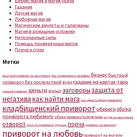
Бизнес магия и магия удачи
Гадания
Другая магия
Любовная магия
Магические амулеты и талисманы
Магия в домашних условиях
Непознанные силы
Помощь проверенных магов
Порча и сглаз
Метки
бизнес
быстрый
Быстрый приворот на расстоянии
Как приворожить человека
гадание на картах таро
приворот без последствий
вуду
защита от
заговоры
деньги
егильет
горный приворот
негатива
как найти мага
как сделать обряд приворота
кладбищенский приворот
обереги
обряд
приворота любимого
обряд приворота мужчины
остуда на расстоянии
отворот
порча
откат от приворота
отсушка
приворот на женщину
приворот на любовь
приворот на могиле