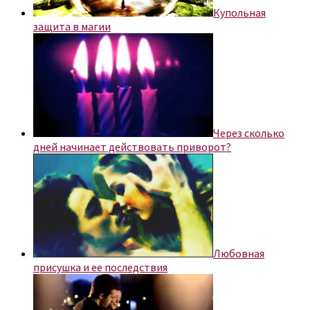
Купольная
защита в магии
Через сколько
дней начинает действовать приворот?
Любовная
присушка и ее последствия