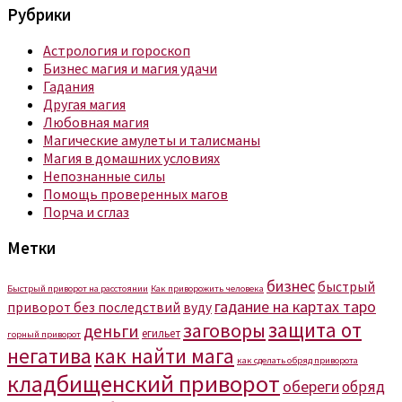
Рубрики
Астрология и гороскоп
Бизнес магия и магия удачи
Гадания
Другая магия
Любовная магия
Магические амулеты и талисманы
Магия в домашних условиях
Непознанные силы
Помощь проверенных магов
Порча и сглаз
Метки
бизнес
быстрый
Быстрый приворот на расстоянии
Как приворожить человека
гадание на картах таро
приворот без последствий
вуду
защита от
заговоры
деньги
егильет
горный приворот
негатива
как найти мага
как сделать обряд приворота
кладбищенский приворот
обереги
обряд