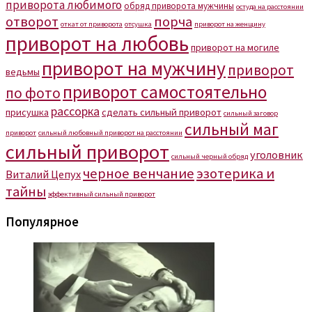
приворота любимого
обряд приворота мужчины
остуда на расстоянии
отворот
порча
откат от приворота
отсушка
приворот на женщину
приворот на любовь
приворот на могиле
приворот на мужчину
приворот
ведьмы
приворот самостоятельно
по фото
рассорка
присушка
сделать сильный приворот
сильный заговор
сильный маг
приворот
сильный любовный приворот на расстоянии
сильный приворот
уголовник
сильный черный обряд
черное венчание
эзотерика и
Виталий Цепух
тайны
эффективный сильный приворот
Популярное