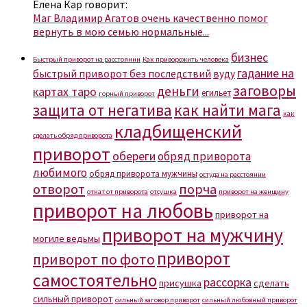
Елена Кар говорит:
Маг Владимир Агатов очень качественно помог
вернуть в мою семью нормальные...
бизнес
Быстрый приворот на расстоянии
Как приворожить человека
гадание на
быстрый приворот без последствий
вуду
заговоры
деньги
картах таро
егильет
горный приворот
защита от негатива
как найти мага
как
кладбищенский
сделать обряд приворота
приворот
обереги
обряд приворота
любимого
обряд приворота мужчины
остуда на расстоянии
отворот
порча
откат от приворота
отсушка
приворот на женщину
приворот на любовь
приворот на
приворот на мужчину
могиле ведьмы
приворот
приворот по фото
самостоятельно
рассорка
присушка
сделать
сильный приворот
сильный заговор приворот
сильный любовный приворот