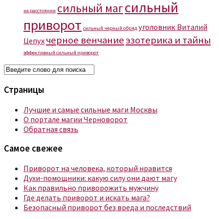
сильный
сильный маг
на расстоянии
приворот
уголовник Виталий
сильный черный обряд
черное венчание
эзотерика и тайны
Цепух
эффективный сильный приворот
Страницы
Лучшие и самые сильные маги Москвы
О портале магии Черноворот
Обратная связь
Самое свежее
Приворот на человека, который нравится
Духи-помощники: какую силу они дают магу
Как правильно приворожить мужчину
Где делать приворот и искать мага?
Безопасный приворот без вреда и последствий