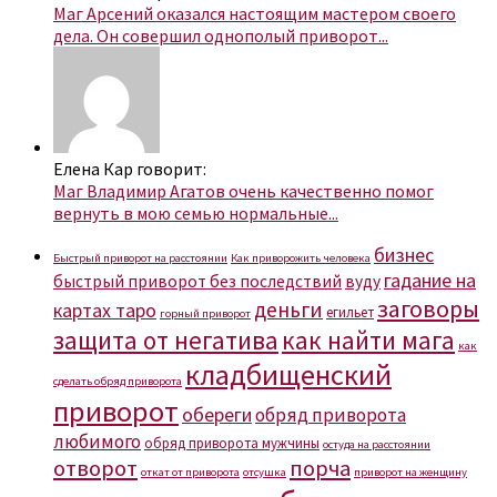
Маг Арсений оказался настоящим мастером своего
дела. Он совершил однополый приворот...
Елена Кар говорит:
Маг Владимир Агатов очень качественно помог
вернуть в мою семью нормальные...
бизнес
Быстрый приворот на расстоянии
Как приворожить человека
гадание на
быстрый приворот без последствий
вуду
заговоры
деньги
картах таро
егильет
горный приворот
защита от негатива
как найти мага
как
кладбищенский
сделать обряд приворота
приворот
обереги
обряд приворота
любимого
обряд приворота мужчины
остуда на расстоянии
отворот
порча
откат от приворота
отсушка
приворот на женщину