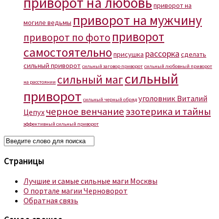
приворот на любовь
приворот на
приворот на мужчину
могиле ведьмы
приворот
приворот по фото
самостоятельно
рассорка
присушка
сделать
сильный приворот
сильный заговор приворот
сильный любовный приворот
сильный
сильный маг
на расстоянии
приворот
уголовник Виталий
сильный черный обряд
черное венчание
эзотерика и тайны
Цепух
эффективный сильный приворот
Страницы
Лучшие и самые сильные маги Москвы
О портале магии Черноворот
Обратная связь