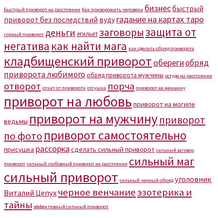
бизнес
быстрый
Быстрый приворот на расстоянии
Как приворожить человека
гадание на картах таро
приворот без последствий
вуду
защита от
заговоры
деньги
егильет
горный приворот
негатива
как найти мага
как сделать обряд приворота
кладбищенский приворот
обереги
обряд
приворота любимого
обряд приворота мужчины
остуда на расстоянии
отворот
порча
откат от приворота
отсушка
приворот на женщину
приворот на любовь
приворот на могиле
приворот на мужчину
приворот
ведьмы
приворот самостоятельно
по фото
рассорка
присушка
сделать сильный приворот
сильный заговор
сильный маг
приворот
сильный любовный приворот на расстоянии
сильный приворот
уголовник
сильный черный обряд
черное венчание
эзотерика и
Виталий Цепух
тайны
эффективный сильный приворот