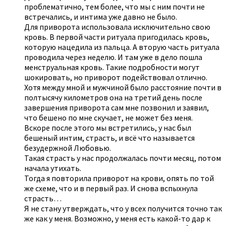
проблематично, тем более, что мы с ним почти не
встречались, и интима уже давно не было.
Для приворота использовала исключительно свою
кровь. В первой части ритуала пригодилась кровь,
которую нацедила из пальца. А вторую часть ритуала
проводила через неделю. И там уже в дело пошла
менструальная кровь. Такие подробности могут
шокировать, но приворот подействовал отлично.
Хотя между мной и мужчиной было расстояние почти в
полтысячу километров она на третий день после
завершения приворота сам мне позвонил и заявил,
что бешено по мне скучает, не может без меня.
Вскоре после этого мы встретились, у нас был
бешеный интим, страсть, и всё что называется
безудержной Любовью.
Такая страсть у нас продолжалась почти месяц, потом
начала утихать.
Тогда я повторила приворот на крови, опять по той
же схеме, что и в первый раз. И снова вспыхнула
страсть…
Я не стану утверждать, что у всех получится точно так
же как у меня. Возможно, у меня есть какой-то дар к