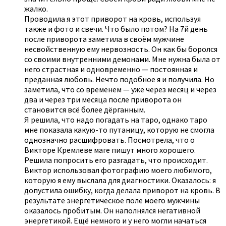
жалко.
Проводила я этот приворот на кровь, используя
также и фото и свечи. Что было потом? На 7й день
после приворота заметила в своём мужчине
несвойственную ему нервозность. Он как бы боролся
со своими внутренними демонами. Мне нужна была от
него страстная и одновременно — постоянная и
преданная любовь. Нечто подобное я и получила. Но
заметила, что со временем — уже через месяц и через
два и через три месяца после приворота он
становится всё более дёрганным.
Я решила, что надо погадать на таро, однако таро
мне показала какую-то путаницу, которую не смогла
однозначно расшифровать. Посмотрела, что о
Викторе Кремлеве маге пишут много хорошего.
Решила попросить его разгадать, что происходит.
Виктор использовал фотографию моего любимого,
которую я ему выслала для диагностики. Оказалось: я
допустила ошибку, когда делала приворот на кровь. В
результате энергетическое поле моего мужчины
оказалось пробитым. Он наполнялся негативной
энергетикой. Ещё немного и у него могли начаться