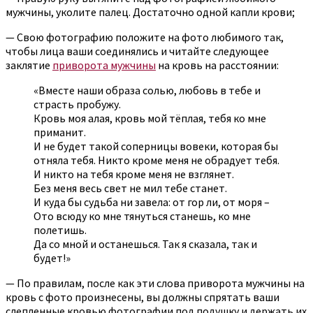
мужчины, уколите палец. Достаточно одной капли крови;
— Свою фотографию положите на фото любимого так,
чтобы лица ваши соединялись и читайте следующее
заклятие
приворота мужчины
на кровь на расстоянии:
«Вместе наши образа солью, любовь в тебе и
страсть пробужу.
Кровь моя алая, кровь мой тёплая, тебя ко мне
приманит.
И не будет такой соперницы вовеки, которая бы
отняла тебя. Никто кроме меня не обрадует тебя.
И никто на тебя кроме меня не взглянет.
Без меня весь свет не мил тебе станет.
И куда бы судьба ни завела: от гор ли, от моря –
Ото всюду ко мне тянуться станешь, ко мне
полетишь.
Да со мной и останешься. Так я сказала, так и
будет!»
— По правилам, после как эти слова приворота мужчины на
кровь с фото произнесены, вы должны спрятать ваши
слепленные кровью фотографии под подушку и держать их