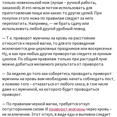
только новехонький нож (лучше – ручной работы,
заказной). И его нельзя потом использовать для
приготовления пищи или каких-то других целей. При
покупки этого ножа по правилам следует за него
переплатить. Например, — не брать сдачу или
использовать любой другой удобный повод.
— Т.к. приворот мужчины на кровь на расстоянии
относится к черной магии, то для его проведения
исключаются дни церковных праздников или воскресенье.
Ну, и как при любых других приворотах следите за лунным
циклом. По общим правилам: только при растущей луне
можно добиться желаемого результата от приворота.
— За неделю до того как соберётесь проводить приворот
мужчины на кровь вам необходимо начать соблюдать пост,
а помимо того – отказаться от любого секса, в том числе
даже и с мужчиной, на которого будет проводиться
приворот.
— По правилам черной магии, требуется откуп
потусторонним силам. И
приворот мужчины
через кровь –
не исключение. Этот откуп, в виде еды и выпивки следует