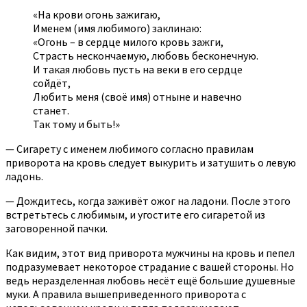
«На крови огонь зажигаю,
Именем (имя любимого) заклинаю:
«Огонь – в сердце милого кровь зажги,
Страсть нескончаемую, любовь бесконечную.
И такая любовь пусть на веки в его сердце
сойдёт,
Любить меня (своё имя) отныне и навечно
станет.
Так тому и быть!»
— Сигарету с именем любимого согласно правилам
приворота на кровь следует выкурить и затушить о левую
ладонь.
— Дождитесь, когда заживёт ожог на ладони. После этого
встретьтесь с любимым, и угостите его сигаретой из
заговоренной пачки.
Как видим, этот вид приворота мужчины на кровь и пепел
подразумевает некоторое страдание с вашей стороны. Но
ведь неразделенная любовь несёт ещё большие душевные
муки. А правила вышеприведенного приворота с