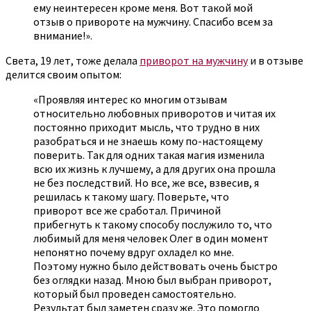
ему неинтересен кроме меня. Вот такой мой
отзыв о привороте на мужчину. Спасибо всем за
внимание!».
Света, 19 лет, тоже делала
приворот на мужчину
и в отзыве
делится своим опытом:
«Проявляя интерес ко многим отзывам
относительно любовных приворотов и читая их
постоянно приходит мысль, что трудно в них
разобраться и не знаешь кому по-настоящему
поверить. Так для одних такая магия изменила
всю их жизнь к лучшему, а для других она прошла
не без последствий. Но все, же все, взвесив, я
решилась к такому шагу. Поверьте, что
приворот все же сработал. Причиной
прибегнуть к такому способу послужило то, что
любимый для меня человек Олег в один момент
непонятно почему вдруг охладел ко мне.
Поэтому нужно было действовать очень быстро
без оглядки назад. Мною был выбран приворот,
который был проведен самостоятельно.
Результат был заметен сразу же. Это помогло