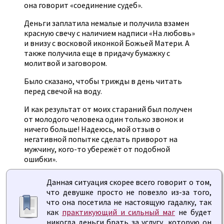
она говорит «соединение судеб».
Деньги заплатила немалые и получила взамен
красную свечу с наличием надписи «На любовь»
и внизу с восковой иконкой Божьей Матери. А
также получила еще в придачу бумажку с
молитвой и заговором.
Было сказано, чтобы трижды в день читать
перед свечой на воду.
И как результат от моих стараний был получен
от молодого человека один только звонок и
ничего больше! Надеюсь, мой отзыв о
негативной попытке сделать приворот на
мужчину, кого-то убережёт от подобной
ошибки».
Данная ситуация скорее всего говорит о том,
что девушке просто не повезло из-за того,
что она посетила не настоящую гадалку, так
как
практикующий и сильный маг
не будет
никогда деньги брать за услугу, которую он