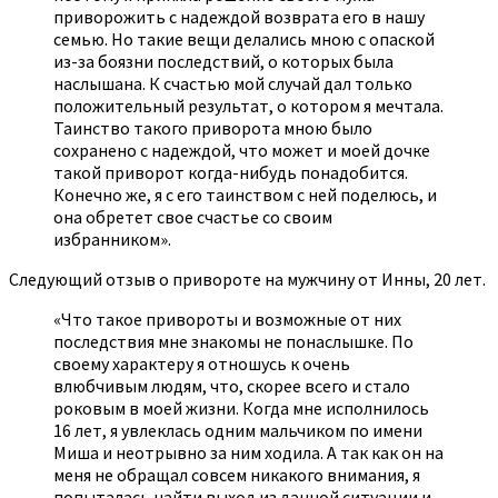
приворожить с надеждой возврата его в нашу
семью. Но такие вещи делались мною с опаской
из-за боязни последствий, о которых была
наслышана. К счастью мой случай дал только
положительный результат, о котором я мечтала.
Таинство такого приворота мною было
сохранено с надеждой, что может и моей дочке
такой приворот когда-нибудь понадобится.
Конечно же, я с его таинством с ней поделюсь, и
она обретет свое счастье со своим
избранником».
Следующий отзыв о привороте на мужчину от Инны, 20 лет.
«Что такое привороты и возможные от них
последствия мне знакомы не понаслышке. По
своему характеру я отношусь к очень
влюбчивым людям, что, скорее всего и стало
роковым в моей жизни. Когда мне исполнилось
16 лет, я увлеклась одним мальчиком по имени
Миша и неотрывно за ним ходила. А так как он на
меня не обращал совсем никакого внимания, я
попыталась найти выход из данной ситуации и