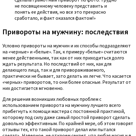
не посвященному человеку представить и
понять ее действия, но все это прекрасно
сработало, и факт оказался фактом!»
Привороты на мужчину: последствия
Условно привороты на мужчин и их способы подразделяют
на «черные» и «белые». Так, к примеру «белые» считаются
менее действенными, так как от них приходиться долго
ждать результата. Но последствий от них, как для
делающего лица, так и для привораживаемого,
практически не бывает, зато делать их легче. Что касается
«черных» приворотов, то они более опасные. Результат от
них достигается мгновенно.
Для решения возникших любовных проблем с
использованием приворота на мужчину лучшего всего
прибегнуть к помощи мастера с постоянной практикой,
которому под силу даже самый простой приворот сделать
довольно эффективным. По крайней мере, об этом говорят
отзывы тех, кто такой приворот делал или пытался
сделать. Наверное, не откроем секрет, что любая магия и в