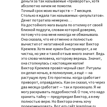
деньги за так называемые «привороты», хотя
абсолютно ничем не помогли.
Точный срок моих мытарств — 7 месяцев.
Столько я ждала так называемых «результатов».
Денег потратила немерено…
На достойного мага вышла по отклику от своей
близкой подруги, словам которой доверяю,
потому что она меня никогда не обманывала.
Она сказала, что её отменно и полностью
вычистил от негативной энергии маг Виктор
Кремлев. Хотя мне нужен был приворот, а не
чистка, но уже и такой отзыв много значит. Ведь
это слова человека, которому веришь. Значит,
она столкнулась с настоящим магом!
Виктор Кремлев провёл черный сват. Ритуалы
он делал ночью, в полнолуние, а ещё — на
растущую луну. Его прогнозы. когда сработает
приворот, оправдались. Как он сказал, что через
два месяца сработает — так и произошло. Я не
могу раскрывать подробностей. О том, что надо
хранить тайну — предупредил Виктор, а я ему
полностью верю. Но Виктора очень хочу
порекомендовать. Вот его сайт kremlove.ru.