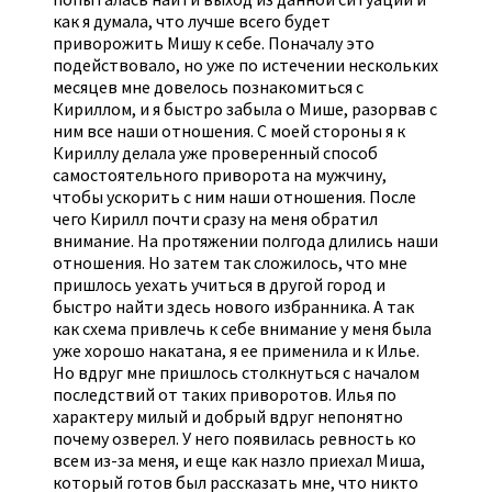
как я думала, что лучше всего будет
приворожить Мишу к себе. Поначалу это
подействовало, но уже по истечении нескольких
месяцев мне довелось познакомиться с
Кириллом, и я быстро забыла о Мише, разорвав с
ним все наши отношения. С моей стороны я к
Кириллу делала уже проверенный способ
самостоятельного приворота на мужчину,
чтобы ускорить с ним наши отношения. После
чего Кирилл почти сразу на меня обратил
внимание. На протяжении полгода длились наши
отношения. Но затем так сложилось, что мне
пришлось уехать учиться в другой город и
быстро найти здесь нового избранника. А так
как схема привлечь к себе внимание у меня была
уже хорошо накатана, я ее применила и к Илье.
Но вдруг мне пришлось столкнуться с началом
последствий от таких приворотов. Илья по
характеру милый и добрый вдруг непонятно
почему озверел. У него появилась ревность ко
всем из-за меня, и еще как назло приехал Миша,
который готов был рассказать мне, что никто