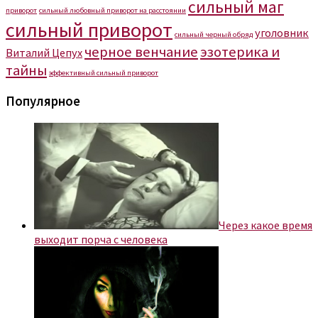
сильный маг
приворот
сильный любовный приворот на расстоянии
сильный приворот
уголовник
сильный черный обряд
черное венчание
эзотерика и
Виталий Цепух
тайны
эффективный сильный приворот
Популярное
Через какое время
выходит порча с человека