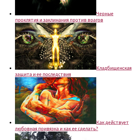
Черные
проклятия и заклинания против врагов
Кладбищенская
защита и ее последствия
Как действует
любовная привязка и как ее сделать?