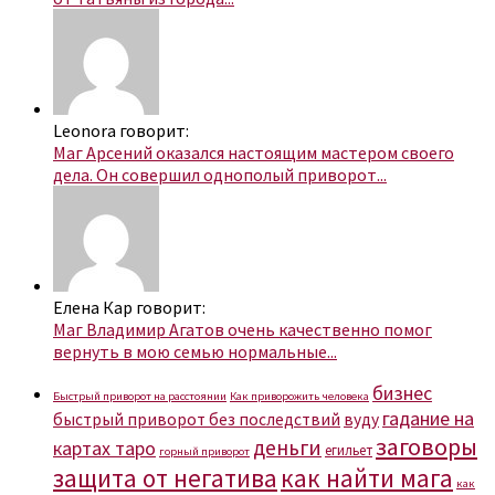
Leonora говорит:
Маг Арсений оказался настоящим мастером своего
дела. Он совершил однополый приворот...
Елена Кар говорит:
Маг Владимир Агатов очень качественно помог
вернуть в мою семью нормальные...
бизнес
Быстрый приворот на расстоянии
Как приворожить человека
гадание на
быстрый приворот без последствий
вуду
заговоры
деньги
картах таро
егильет
горный приворот
защита от негатива
как найти мага
как