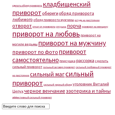
кладбищенский
сделать обряд приворота
приворот
обереги
обряд приворота
любимого
обряд приворота мужчины
остуда на расстоянии
отворот
порча
откат от приворота
отсушка
приворот на женщину
приворот на любовь
приворот на
приворот на мужчину
могиле ведьмы
приворот
приворот по фото
самостоятельно
рассорка
присушка
сделать
сильный приворот
сильный заговор приворот
сильный любовный приворот
сильный
сильный маг
на расстоянии
приворот
уголовник Виталий
сильный черный обряд
черное венчание
эзотерика и тайны
Цепух
эффективный сильный приворот