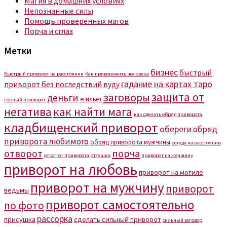
Магия в домашних условиях
Непознанные силы
Помощь проверенных магов
Порча и сглаз
Метки
бизнес
быстрый
Быстрый приворот на расстоянии
Как приворожить человека
гадание на картах таро
приворот без последствий
вуду
защита от
заговоры
деньги
егильет
горный приворот
негатива
как найти мага
как сделать обряд приворота
кладбищенский приворот
обереги
обряд
приворота любимого
обряд приворота мужчины
остуда на расстоянии
отворот
порча
откат от приворота
отсушка
приворот на женщину
приворот на любовь
приворот на могиле
приворот на мужчину
приворот
ведьмы
приворот самостоятельно
по фото
рассорка
присушка
сделать сильный приворот
сильный заговор