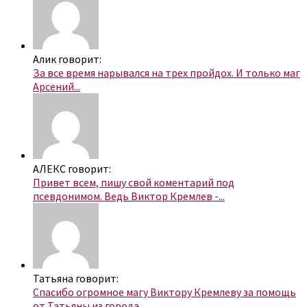
Алик говорит:
За все время нарывался на трех пройдох. И только маг
Арсений...
АЛЕКС говорит:
Привет всем, пишу свой коментарий под
псевдонимом. Ведь Виктор Кремлев -...
Татьяна говорит:
Спасибо огромное магу Виктору Кремлеву за помощь
от Татьяны из города...