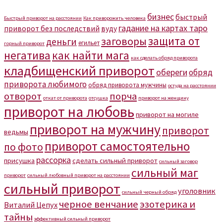
бизнес
быстрый
Быстрый приворот на расстоянии
Как приворожить человека
гадание на картах таро
приворот без последствий
вуду
защита от
заговоры
деньги
егильет
горный приворот
негатива
как найти мага
как сделать обряд приворота
кладбищенский приворот
обереги
обряд
приворота любимого
обряд приворота мужчины
остуда на расстоянии
отворот
порча
откат от приворота
отсушка
приворот на женщину
приворот на любовь
приворот на могиле
приворот на мужчину
приворот
ведьмы
приворот самостоятельно
по фото
рассорка
присушка
сделать сильный приворот
сильный заговор
сильный маг
приворот
сильный любовный приворот на расстоянии
сильный приворот
уголовник
сильный черный обряд
черное венчание
эзотерика и
Виталий Цепух
тайны
эффективный сильный приворот