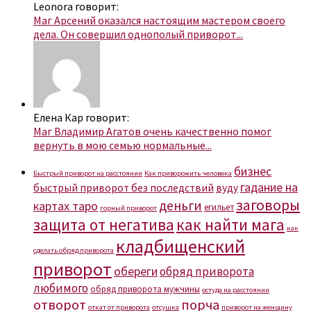
Leonora говорит:
Маг Арсений оказался настоящим мастером своего
дела. Он совершил однополый приворот...
Елена Кар говорит:
Маг Владимир Агатов очень качественно помог
вернуть в мою семью нормальные...
бизнес
Быстрый приворот на расстоянии
Как приворожить человека
гадание на
быстрый приворот без последствий
вуду
заговоры
деньги
картах таро
егильет
горный приворот
защита от негатива
как найти мага
как
кладбищенский
сделать обряд приворота
приворот
обереги
обряд приворота
любимого
обряд приворота мужчины
остуда на расстоянии
отворот
порча
откат от приворота
отсушка
приворот на женщину