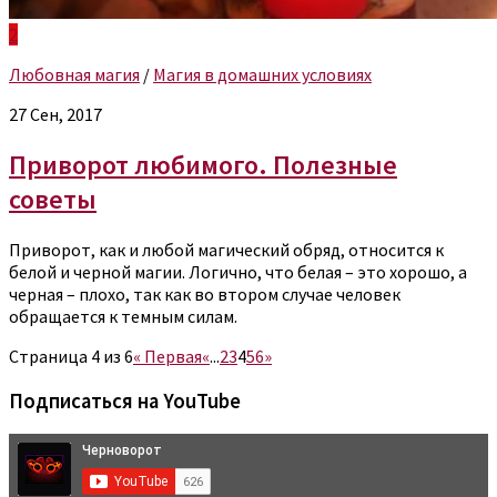
2
Любовная магия
/
Магия в домашних условиях
27 Сен, 2017
Приворот любимого. Полезные
советы
Приворот, как и любой магический обряд, относится к
белой и черной магии. Логично, что белая – это хорошо, а
черная – плохо, так как во втором случае человек
обращается к темным силам.
Страница 4 из 6
« Первая
«
...
2
3
4
5
6
»
Подписаться на YouTube