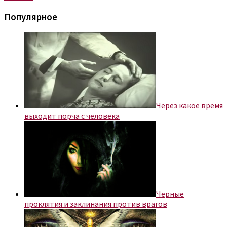
Популярное
Через какое время
выходит порча с человека
Черные
проклятия и заклинания против врагов