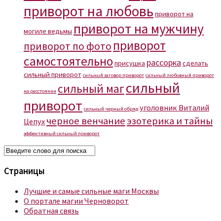
приворот на любовь
приворот на
приворот на мужчину
могиле ведьмы
приворот
приворот по фото
самостоятельно
рассорка
присушка
сделать
сильный приворот
сильный заговор приворот
сильный любовный приворот
сильный
сильный маг
на расстоянии
приворот
уголовник Виталий
сильный черный обряд
черное венчание
эзотерика и тайны
Цепух
эффективный сильный приворот
Страницы
Лучшие и самые сильные маги Москвы
О портале магии Черноворот
Обратная связь