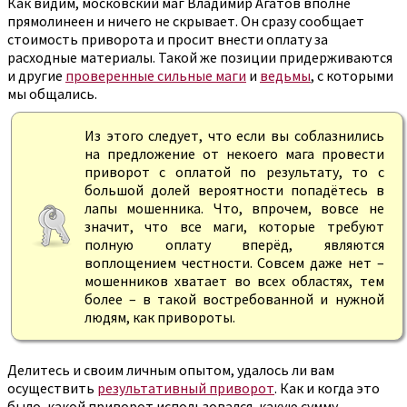
Как видим, московский маг Владимир Агатов вполне
прямолинеен и ничего не скрывает. Он сразу сообщает
стоимость приворота и просит внести оплату за
расходные материалы. Такой же позиции придерживаются
и другие
проверенные сильные маги
и
ведьмы
, с которыми
мы общались.
Из этого следует, что если вы соблазнились
на предложение от некоего мага провести
приворот с оплатой по результату, то с
большой долей вероятности попадётесь в
лапы мошенника. Что, впрочем, вовсе не
значит, что все маги, которые требуют
полную оплату вперёд, являются
воплощением честности. Совсем даже нет –
мошенников хватает во всех областях, тем
более – в такой востребованной и нужной
людям, как привороты.
Делитесь и своим личным опытом, удалось ли вам
осуществить
результативный приворот
. Как и когда это
было, какой приворот использовался, какую сумму