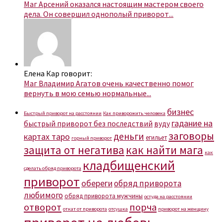
Маг Арсений оказался настоящим мастером своего
дела. Он совершил однополый приворот...
Елена Кар говорит:
Маг Владимир Агатов очень качественно помог
вернуть в мою семью нормальные...
бизнес
Быстрый приворот на расстоянии
Как приворожить человека
гадание на
быстрый приворот без последствий
вуду
заговоры
деньги
картах таро
егильет
горный приворот
защита от негатива
как найти мага
как
кладбищенский
сделать обряд приворота
приворот
обереги
обряд приворота
любимого
обряд приворота мужчины
остуда на расстоянии
отворот
порча
откат от приворота
отсушка
приворот на женщину