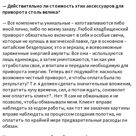
— Действительно ли стоимость этих аксессуаров для
приворота столь велика?
— Всё компоненты уникальные – изготавливаются либо
мной лично, либо по моему заказу. Любой кладбищенский
приворот обязательно включает в себя и особые свечи,
которые не купишь в магической лавке, где в основном –
китайские безделушки; это и зеркала, и всевозможные
заряженные энергией амулеты. Все они – используются
лишь единожды, а затем уничтожаются, так как уже
отработали своё, и впитали и передали необходимую для
приворота энергию. Теперь вот подумайте: насколько
возможен честный приворот, и чтобы оплата была по
результату? Т.е. я должен сделать значительные вложения,
потратить кучу времени, сил, а потом ждать, соизволит
мне оплатить клиент?.. Нет. Я сам не обманываю и не
позволю, чтобы обманывали меня. Клиент вправе
наблюдать за ходом работы, как тот же заказчик картины
вправе наблюдать за процессом создания полотна, но
оплатить по крайней мере предварительные расходы он
обязан.