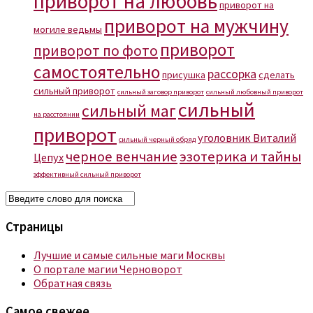
приворот на любовь
приворот на
приворот на мужчину
могиле ведьмы
приворот
приворот по фото
самостоятельно
рассорка
присушка
сделать
сильный приворот
сильный заговор приворот
сильный любовный приворот
сильный
сильный маг
на расстоянии
приворот
уголовник Виталий
сильный черный обряд
черное венчание
эзотерика и тайны
Цепух
эффективный сильный приворот
Страницы
Лучшие и самые сильные маги Москвы
О портале магии Черноворот
Обратная связь
Самое свежее