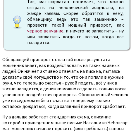
Так, маг-шарлатан понимает, что можно
сыграть на человеческой жадности, на
жажде халявы. Скорее обратятся к нему,
обманщику: ведь это так заманчиво –
провести такой мощный приворот, как
черное венчание
, и ничего не заплатить – ну
или заплатить когда-то потом, когда всё
наладится.
Обещающий приворот с оплатой после результата
мошенник знает, как воздействовать на таких наивных
людей. Он начнёт активно отвечать на письма, пытаясь
доказать своё могущество и то, что они попали в нужные
руки, что теперь до счастья – рукой подать, всё у них в
жизни наладится, а денежки можно отдавать только после
успешного воздействия приворота. Оболваненный человек
уже на седьмом небе от счастья: теперь ему только
осталось дождаться, когда халявный приворот сработает.
Ну а дальше работает стандартная схема, описание
которой в приведённом выше письме Натальи из Чебоксар:
маг-мошенник начинает просить (или требовать) взносы