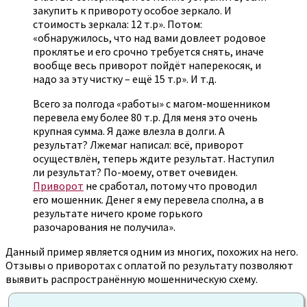
закупить к привороту особое зеркало. И
стоимость зеркала: 12 т.р». Потом:
«обнаружилось, что над вами довлеет родовое
проклятье и его срочно требуется снять, иначе
вообще весь приворот пойдёт наперекосяк, и
надо за эту чистку – ещё 15 т.р». И т.д.
Всего за полгода «работы» с магом-мошенником
перевела ему более 80 т.р. Для меня это очень
крупная сумма. Я даже влезла в долги. А
результат? Лжемаг написал: всё, приворот
осуществлён, теперь ждите результат. Наступил
ли результат? По-моему, ответ очевиден.
Приворот
не сработал, потому что проводил
его мошенник. Денег я ему перевела сполна, а в
результате ничего кроме горького
разочарования не получила».
Данный пример является одним из многих, похожих на него.
Отзывы о приворотах с оплатой по результату позволяют
выявить распространённую мошенническую схему.