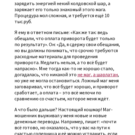
зарядить энергией некий колдовской шар, а
заряжает его только знакомый этого мага.
Процедура мол сложная, и требуется ещё 10
тыс.руб.
Я ему в ответном письме: «Как же так: ведь
обещали, что оплата приворота будет только
по результату». Он: «Да, я сдержу свои обещания,
но вы должны понимать, что срочно требуются
расходные материалы для проведения
приворота. Медлить нельзя, а то всё будет
напрасно». Мне тогда как-то не хорошо стало,
догадалась, что никакой это
не маг, а шарлатан
,
но уже не могла остановиться. Ложный маг меня
заговаривал, что всё будет хорошо, и приворот
сработает, а оплата – это всё мелочи по
сравнению со счастьем, которое меня ждёт.
А что было дальше? Настоящий кошмар! Маг-
мошенник выуживал у меня новые и новые
денежные переводы. Например, пишет: «почти
всё готово, но оказалось, что у вас на пути к
счастью соперница и её можно устранить, если