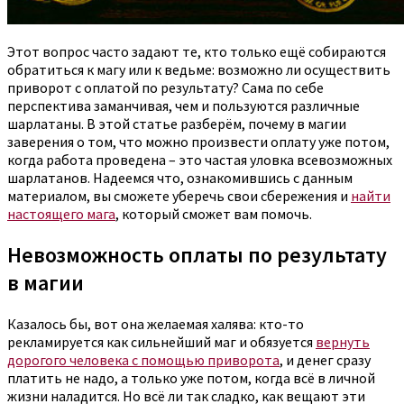
Этот вопрос часто задают те, кто только ещё собираются
обратиться к магу или к ведьме: возможно ли осуществить
приворот с оплатой по результату?
Сама по себе
перспектива заманчивая, чем и пользуются различные
шарлатаны. В этой статье разберём, почему в магии
заверения о том, что можно произвести оплату уже потом,
когда работа проведена – это частая уловка всевозможных
шарлатанов. Надеемся что, ознакомившись с данным
материалом, вы сможете уберечь свои сбережения и
найти
настоящего мага
, который сможет вам помочь.
Невозможность оплаты по результату
в магии
Казалось бы, вот она желаемая халява: кто-то
рекламируется как сильнейший маг и обязуется
вернуть
дорогого человека с помощью приворота
, и денег сразу
платить не надо, а только уже потом, когда всё в личной
жизни наладится. Но всё ли так сладко, как вещают эти