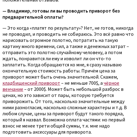
— Владимир, готовы ли вы проводить приворот без
предварительной оплаты?
— Это когда «платят по результату»? Нет, не готов, никогда
не проводил, и проводить не собираюсь. Это всё равно что
нарисовать огромное полотно, потратить на такую
картину много времени, сил, а также и денежных затрат –
отправить это полотно случайному человеку, а потом
ждать, понравится ли ему и изволит ли он что-то
заплатить. Когда обращаются ко мне, я сразу называю
окончательную стоимость работы. Причём цена за
приворот может быть очень значительной. Скажем,
кладбищенский приворот
– не меньше 700$, а
чёрное
венчание
– от 2000$. Может быть небольшой разброс в
ценах, но это зависит от пары, которую требуется
приворожить. От того, насколько значительные между
ними разногласия, насколько сложные характеры и т.д. В
любом случае, цены за приворот будут такого порядка,
который я назвал. Возможна оплата частями: но первый
взнос не менее трети общей суммы, т.к. мне надо
подготовить аксессуары для приворота.