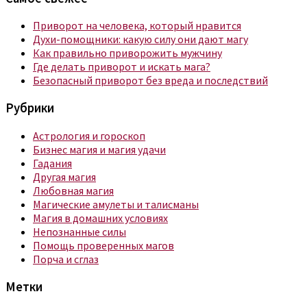
Приворот на человека, который нравится
Духи-помощники: какую силу они дают магу
Как правильно приворожить мужчину
Где делать приворот и искать мага?
Безопасный приворот без вреда и последствий
Рубрики
Астрология и гороскоп
Бизнес магия и магия удачи
Гадания
Другая магия
Любовная магия
Магические амулеты и талисманы
Магия в домашних условиях
Непознанные силы
Помощь проверенных магов
Порча и сглаз
Метки