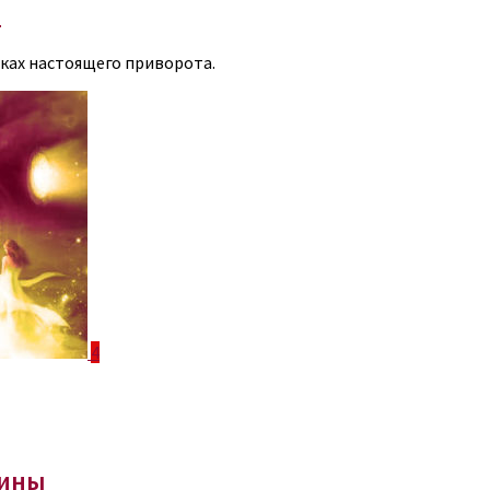
а
ках настоящего приворота.
4
чины