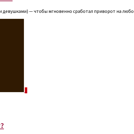
и девушками) — чтобы мгновенно сработал приворот на любо
2
т?