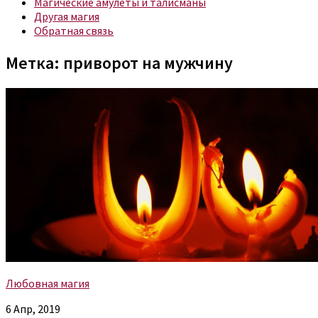
Магические амулеты и талисманы
Другая магия
Обратная связь
Метка:
приворот на мужчину
Любовная магия
6 Апр, 2019