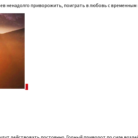
отев ненадолго приворожить, поиграть в любовь с временным
4
 будут действовать постоянно. Горный приворот по силе воз