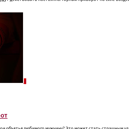
4
рот
вои объятья любимого мужчину? Это может стать страшным уд