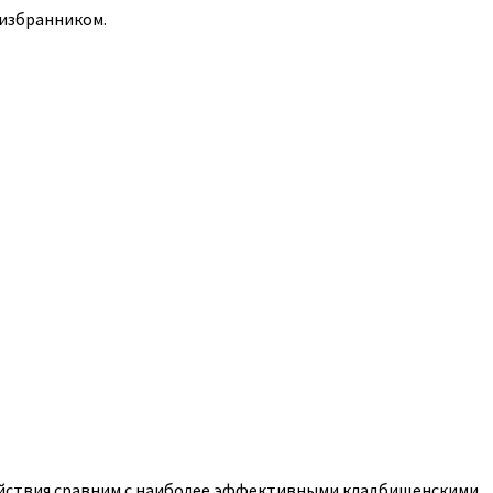
 избранником.
действия сравним с наиболее эффективными кладбищенскими