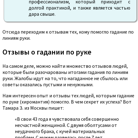
профессионализм, который приходит с
долгой практикой, и также является частью
дара свыше.
Отсюда переходим к отзывам тех, кому помогло гадание по
линиям руки.
Отзывы о гадании по руке
На самом деле, можно найти множество отзывов людей,
которые были разочарованы итогами гадания по линиям
руки. Жалобы идут на то, что нагаданное не сбылось или
советы оказались пустыми и ненужными.
Нам интересен опыт и отзывы тех людей, которым гадание
по руке (хиромантия) помогло. В чем секрет их успеха? Вот
Тамара З. из Москвы пишет:
«В свои 43 года я чувствовала себя совершенно
несчастной женщиной. С двумя оболтусами от
неудачного брака, с кучей материальных
проблем. С мужем развелась после 7 лет