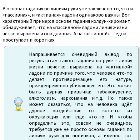
В основах гадания по линиям руки уже заключено то, что и
«пассивная», и «активная» ладони одинаково важны. Вот
характерный пример: в основе гадания колдун-хиромант
обнаруживает, что на «пассивной» ладони линия жизни
чётко выражена и она длинная. А на «активной» — едва
проступает и короткая.
Напрашивается очевидный вывод по
результатам такого гадания по руке – линия
жизни нечётко выражена на «активной»
ладони по причине того, что человек что-то
делает противоречащее его натуре,
преждевременно убивающее его. Это может
быть дурная привычка: табакокурение,
алкоголизм, наркомания и.т.д. Но также
может оказаться, что на человека идёт
дурное воздействие от кого-то из
окружающих или ещё что-то. И чтобы
определить это, совсем не очевидное,
требуется уже не просто основы гадания по
линиям руки для новичков, а именно тот