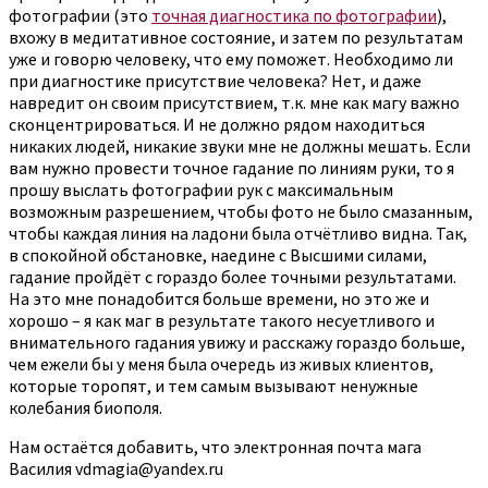
фотографии (это
точная диагностика по фотографии
),
вхожу в медитативное состояние, и затем по результатам
уже и говорю человеку, что ему поможет. Необходимо ли
при диагностике присутствие человека? Нет, и даже
навредит он своим присутствием, т.к. мне как магу важно
сконцентрироваться. И не должно рядом находиться
никаких людей, никакие звуки мне не должны мешать. Если
вам нужно провести точное гадание по линиям руки, то я
прошу выслать фотографии рук с максимальным
возможным разрешением, чтобы фото не было смазанным,
чтобы каждая линия на ладони была отчётливо видна. Так,
в спокойной обстановке, наедине с Высшими силами,
гадание пройдёт с гораздо более точными результатами.
На это мне понадобится больше времени, но это же и
хорошо – я как маг в результате такого несуетливого и
внимательного гадания увижу и расскажу гораздо больше,
чем ежели бы у меня была очередь из живых клиентов,
которые торопят, и тем самым вызывают ненужные
колебания биополя.
Нам остаётся добавить, что электронная почта мага
Василия vdmagia@yandex.ru