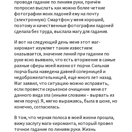
проводя гадание по линиям руки, причём
попросил выслать как можно более четкие
фотографии моих ладоней ему на почту
(электронную). Смартфон у меня хороший,
поэтому и качественные фотографии ладоней
сделала без труда, выслала магу для гадания.
И вот на следующий день меня этот маг-
хиромант изумляет таким известием:
оказывается, значение линий при гадании по
руке ясно выявило, что есть вторжение в самые
разные сферы моей жизни от порчи. Сильная
порча была наведена давней соперницей и
недоброжелательницей, ещё много лет назад.
Маг заявил, что ситуацию можно исправить,
если провести серьезное очищение меня от
данного вида зла (иными словами – вырвать из
меня порчу). Я, мягко выражаясь, была в шоке, но
конечно, согласилась.
В том, что черная полоса в моей жизни прошла,
вижу заслугу мага-хироманта, который провел
точное гадание по линиям руки. Жизнь