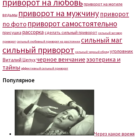
приворот на любовь
приворот на могиле
приворот на мужчину
приворот
ведьмы
приворот самостоятельно
по фото
рассорка
присушка
сделать сильный приворот
сильный заговор
сильный маг
приворот
сильный любовный приворот на расстоянии
сильный приворот
уголовник
сильный черный обряд
черное венчание
эзотерика и
Виталий Цепух
тайны
эффективный сильный приворот
Популярное
Через какое время