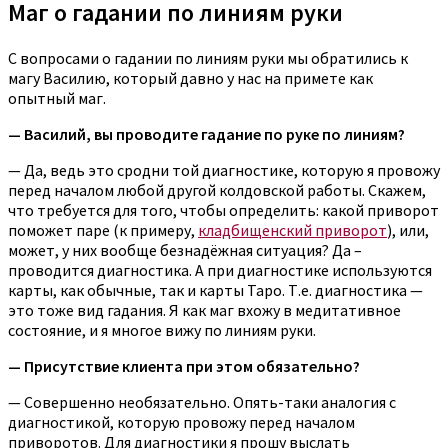
Маг о гадании по линиям руки
С вопросами о гадании по линиям руки мы обратились к
магу Василию, который давно у нас на примете как
опытный маг.
— Василий, вы проводите гадание по руке по линиям?
— Да, ведь это сродни той диагностике, которую я провожу
перед началом любой другой колдовской работы. Скажем,
что требуется для того, чтобы определить: какой приворот
поможет паре (к примеру,
кладбищенский приворот
), или,
может, у них вообще безнадёжная ситуация? Да –
проводится диагностика. А при диагностике используются
карты, как обычные, так и карты Таро. Т.е. диагностика —
это тоже вид гадания. Я как маг вхожу в медитативное
состояние, и я многое вижу по линиям руки.
— Присутствие клиента при этом обязательно?
— Совершенно необязательно. Опять-таки аналогия с
диагностикой, которую провожу перед началом
приворотов. Для диагностики я прошу выслать