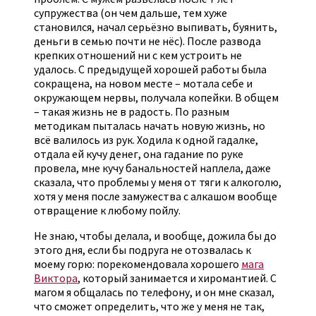
супружества (он чем дальше, тем хуже
становился, начал серьёзно выпивать, буянить,
деньги в семью почти не нёс). После развода
крепких отношений ни с кем устроить не
удалось. С предыдущей хорошей работы была
сокращена, на новом месте – мотала себе и
окружающем нервы, получала копейки. В общем
– такая жизнь не в радость. По разным
методикам пыталась начать новую жизнь, но
всё валилось из рук. Ходила к одной гадалке,
отдала ей кучу денег, она гадание по руке
провела, мне кучу банальностей наплела, даже
сказала, что проблемы у меня от тяги к алкоголю,
хотя у меня после замужества с алкашом вообще
отвращение к любому пойлу.
Не знаю, чтобы делала, и вообще, дожила бы до
этого дня, если бы подруга не отозвалась к
моему горю: порекомендовала хорошего
мага
Виктора
, который занимается и хиромантией. С
магом я общалась по телефону, и он мне сказал,
что сможет определить, что же у меня не так,