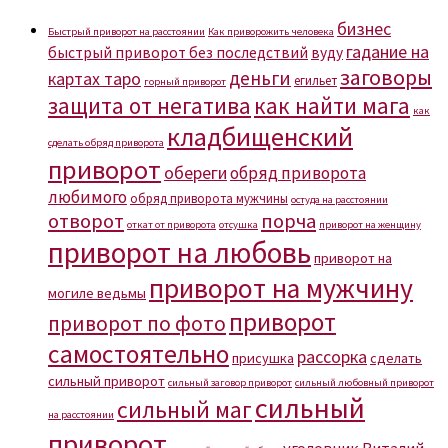
бизнес
Быстрый приворот на расстоянии
Как приворожить человека
гадание на
быстрый приворот без последствий
вуду
заговоры
деньги
картах таро
егильет
горный приворот
защита от негатива
как найти мага
как
кладбищенский
сделать обряд приворота
приворот
обереги
обряд приворота
любимого
обряд приворота мужчины
остуда на расстоянии
отворот
порча
откат от приворота
отсушка
приворот на женщину
приворот на любовь
приворот на
приворот на мужчину
могиле ведьмы
приворот
приворот по фото
самостоятельно
рассорка
присушка
сделать
сильный приворот
сильный заговор приворот
сильный любовный приворот
сильный
сильный маг
на расстоянии
приворот
уголовник Виталий