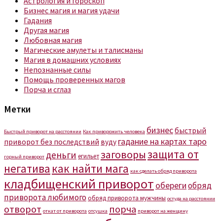
Астрология и гороскоп
Бизнес магия и магия удачи
Гадания
Другая магия
Любовная магия
Магические амулеты и талисманы
Магия в домашних условиях
Непознанные силы
Помощь проверенных магов
Порча и сглаз
Метки
бизнес
быстрый
Быстрый приворот на расстоянии
Как приворожить человека
гадание на картах таро
приворот без последствий
вуду
защита от
заговоры
деньги
егильет
горный приворот
негатива
как найти мага
как сделать обряд приворота
кладбищенский приворот
обереги
обряд
приворота любимого
обряд приворота мужчины
остуда на расстоянии
отворот
порча
откат от приворота
отсушка
приворот на женщину