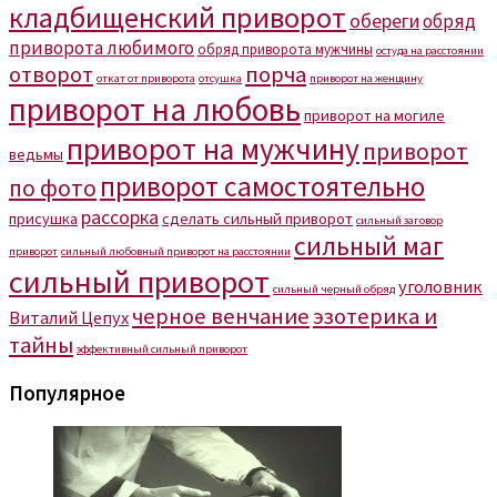
кладбищенский приворот
обереги
обряд
приворота любимого
обряд приворота мужчины
остуда на расстоянии
отворот
порча
откат от приворота
отсушка
приворот на женщину
приворот на любовь
приворот на могиле
приворот на мужчину
приворот
ведьмы
приворот самостоятельно
по фото
рассорка
присушка
сделать сильный приворот
сильный заговор
сильный маг
приворот
сильный любовный приворот на расстоянии
сильный приворот
уголовник
сильный черный обряд
черное венчание
эзотерика и
Виталий Цепух
тайны
эффективный сильный приворот
Популярное