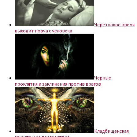
Через какое время
выходит порча с человека
Черные
проклятия и заклинания против врагов
Кладбищенская