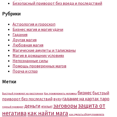
Безопасный приворот без вреда и последствий
Рубрики
Астрология и гороскоп
Бизнес магия и магия удачи
Гадания
Другая магия
Любовная магия
Магические амулеты и талисманы
Магия в домашних условиях
Непознанные силы
Помощь проверенных магов
Порча и сглаз
Метки
бизнес
быстрый
Быстрый приворот на расстоянии
Как приворожить человека
гадание на картах таро
приворот без последствий
вуду
защита от
заговоры
деньги
егильет
горный приворот
негатива
как найти мага
как сделать обряд приворота