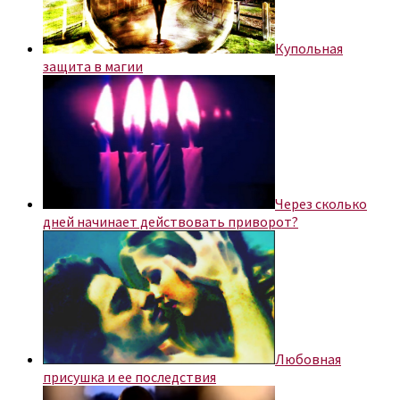
Купольная
защита в магии
Через сколько
дней начинает действовать приворот?
Любовная
присушка и ее последствия