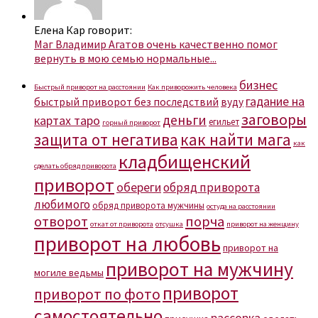
Елена Кар говорит:
Маг Владимир Агатов очень качественно помог
вернуть в мою семью нормальные...
бизнес
Быстрый приворот на расстоянии
Как приворожить человека
гадание на
быстрый приворот без последствий
вуду
заговоры
деньги
картах таро
егильет
горный приворот
защита от негатива
как найти мага
как
кладбищенский
сделать обряд приворота
приворот
обереги
обряд приворота
любимого
обряд приворота мужчины
остуда на расстоянии
отворот
порча
откат от приворота
отсушка
приворот на женщину
приворот на любовь
приворот на
приворот на мужчину
могиле ведьмы
приворот
приворот по фото
самостоятельно
рассорка