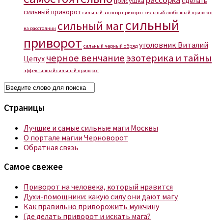
присушка
сделать
сильный приворот
сильный заговор приворот
сильный любовный приворот
сильный
сильный маг
на расстоянии
приворот
уголовник Виталий
сильный черный обряд
черное венчание
эзотерика и тайны
Цепух
эффективный сильный приворот
Страницы
Лучшие и самые сильные маги Москвы
О портале магии Черноворот
Обратная связь
Самое свежее
Приворот на человека, который нравится
Духи-помощники: какую силу они дают магу
Как правильно приворожить мужчину
Где делать приворот и искать мага?