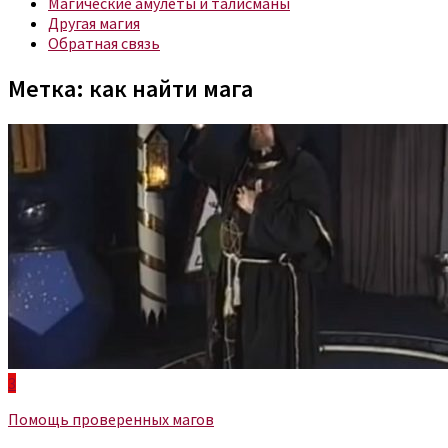
Магические амулеты и талисманы
Другая магия
Обратная связь
Метка:
как найти мага
3
Помощь проверенных магов