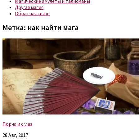
Магические амулеты и талисманы
Другая магия
Обратная связь
Метка:
как найти мага
Порча и сглаз
28 Авг, 2017