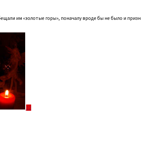
щали им «золотые горы», поначалу вроде бы не было и призна
12