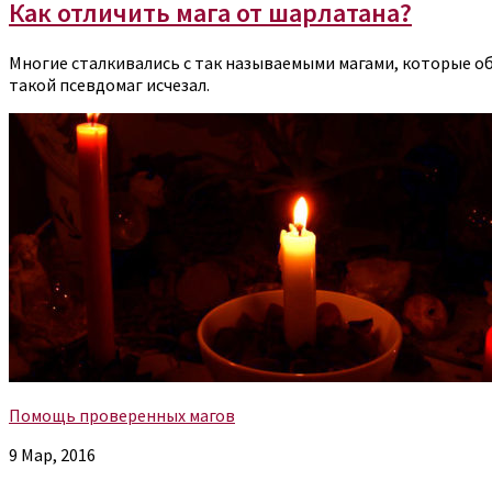
Как отличить мага от шарлатана?
Многие сталкивались с так называемыми магами, которые обе
такой псевдомаг исчезал.
Помощь проверенных магов
9 Мар, 2016