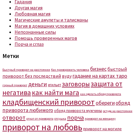
Гадания
Другая магия
Любовная магия
Магические амулеты и талисманы
Магия в домашних условиях
Непознанные силы
Помощь проверенных магов
Порча и сглаз
Метки
бизнес
быстрый
Быстрый приворот на расстоянии
Как приворожить человека
гадание на картах таро
приворот без последствий
вуду
защита от
заговоры
деньги
егильет
горный приворот
негатива
как найти мага
как сделать обряд приворота
кладбищенский приворот
обереги
обряд
приворота любимого
обряд приворота мужчины
остуда на расстоянии
отворот
порча
откат от приворота
отсушка
приворот на женщину
приворот на любовь
приворот на могиле