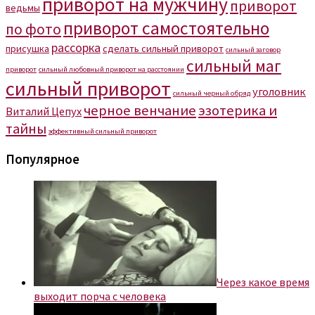
приворот на мужчину
приворот
ведьмы
приворот самостоятельно
по фото
рассорка
присушка
сделать сильный приворот
сильный заговор
сильный маг
приворот
сильный любовный приворот на расстоянии
сильный приворот
уголовник
сильный черный обряд
черное венчание
эзотерика и
Виталий Цепух
тайны
эффективный сильный приворот
Популярное
Через какое время
выходит порча с человека