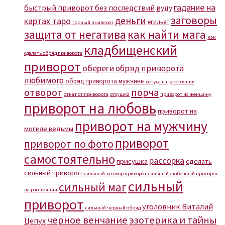
гадание на
быстрый приворот без последствий
вуду
заговоры
деньги
картах таро
егильет
горный приворот
защита от негатива
как найти мага
как
кладбищенский
сделать обряд приворота
приворот
обереги
обряд приворота
любимого
обряд приворота мужчины
остуда на расстоянии
отворот
порча
откат от приворота
отсушка
приворот на женщину
приворот на любовь
приворот на
приворот на мужчину
могиле ведьмы
приворот
приворот по фото
самостоятельно
рассорка
присушка
сделать
сильный приворот
сильный заговор приворот
сильный любовный приворот
сильный
сильный маг
на расстоянии
приворот
уголовник Виталий
сильный черный обряд
черное венчание
эзотерика и тайны
Цепух