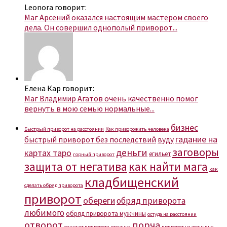
Leonora говорит:
Маг Арсений оказался настоящим мастером своего
дела. Он совершил однополый приворот...
Елена Кар говорит:
Маг Владимир Агатов очень качественно помог
вернуть в мою семью нормальные...
бизнес
Быстрый приворот на расстоянии
Как приворожить человека
гадание на
быстрый приворот без последствий
вуду
заговоры
деньги
картах таро
егильет
горный приворот
защита от негатива
как найти мага
как
кладбищенский
сделать обряд приворота
приворот
обереги
обряд приворота
любимого
обряд приворота мужчины
остуда на расстоянии
отворот
порча
откат от приворота
отсушка
приворот на женщину