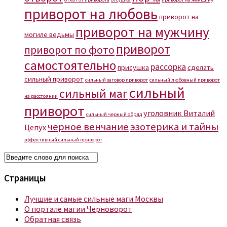
приворот на любовь
приворот на
приворот на мужчину
могиле ведьмы
приворот
приворот по фото
самостоятельно
рассорка
присушка
сделать
сильный приворот
сильный заговор приворот
сильный любовный приворот
сильный
сильный маг
на расстоянии
приворот
уголовник Виталий
сильный черный обряд
черное венчание
эзотерика и тайны
Цепух
эффективный сильный приворот
Страницы
Лучшие и самые сильные маги Москвы
О портале магии Черноворот
Обратная связь