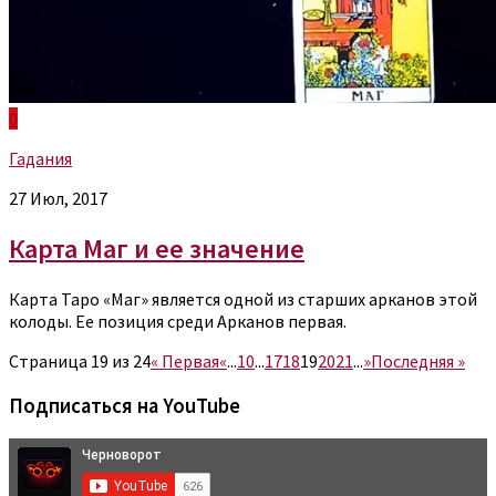
0
Гадания
27 Июл, 2017
Карта Маг и ее значение
Карта Таро «Маг» является одной из старших арканов этой
колоды. Ее позиция среди Арканов первая.
Страница 19 из 24
« Первая
«
...
10
...
17
18
19
20
21
...
»
Последняя »
Подписаться на YouTube