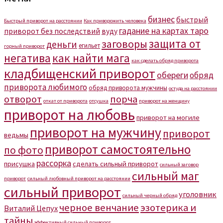
бизнес
быстрый
Быстрый приворот на расстоянии
Как приворожить человека
гадание на картах таро
приворот без последствий
вуду
защита от
заговоры
деньги
егильет
горный приворот
негатива
как найти мага
как сделать обряд приворота
кладбищенский приворот
обереги
обряд
приворота любимого
обряд приворота мужчины
остуда на расстоянии
отворот
порча
откат от приворота
отсушка
приворот на женщину
приворот на любовь
приворот на могиле
приворот на мужчину
приворот
ведьмы
приворот самостоятельно
по фото
рассорка
присушка
сделать сильный приворот
сильный заговор
сильный маг
приворот
сильный любовный приворот на расстоянии
сильный приворот
уголовник
сильный черный обряд
черное венчание
эзотерика и
Виталий Цепух
тайны
эффективный сильный приворот