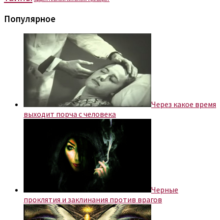
Популярное
Через какое время
выходит порча с человека
Черные
проклятия и заклинания против врагов