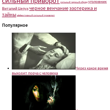
сильный приворот
уголовник
сильный черный обряд
черное венчание
эзотерика и
Виталий Цепух
тайны
эффективный сильный приворот
Популярное
Через какое время
выходит порча с человека