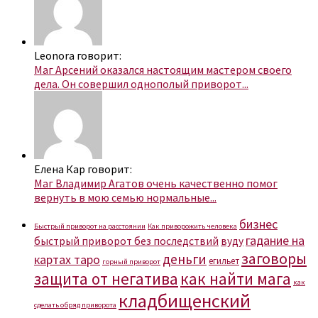
Leonora говорит:
Маг Арсений оказался настоящим мастером своего
дела. Он совершил однополый приворот...
Елена Кар говорит:
Маг Владимир Агатов очень качественно помог
вернуть в мою семью нормальные...
бизнес
Быстрый приворот на расстоянии
Как приворожить человека
гадание на
быстрый приворот без последствий
вуду
заговоры
деньги
картах таро
егильет
горный приворот
защита от негатива
как найти мага
как
кладбищенский
сделать обряд приворота