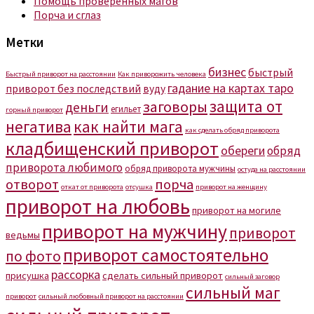
Помощь проверенных магов
Порча и сглаз
Метки
бизнес
быстрый
Быстрый приворот на расстоянии
Как приворожить человека
гадание на картах таро
приворот без последствий
вуду
защита от
заговоры
деньги
егильет
горный приворот
негатива
как найти мага
как сделать обряд приворота
кладбищенский приворот
обереги
обряд
приворота любимого
обряд приворота мужчины
остуда на расстоянии
отворот
порча
откат от приворота
отсушка
приворот на женщину
приворот на любовь
приворот на могиле
приворот на мужчину
приворот
ведьмы
приворот самостоятельно
по фото
рассорка
присушка
сделать сильный приворот
сильный заговор
сильный маг
приворот
сильный любовный приворот на расстоянии