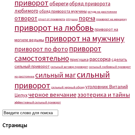
приворот
обереги
обряд приворота
любимого
обряд приворота мужчины
остуда на расстоянии
отворот
порча
откат от приворота
отсушка
приворот на женщину
приворот на любовь
приворот на
приворот на мужчину
могиле ведьмы
приворот
приворот по фото
самостоятельно
рассорка
присушка
сделать
сильный приворот
сильный заговор приворот
сильный любовный приворот
сильный
сильный маг
на расстоянии
приворот
уголовник Виталий
сильный черный обряд
черное венчание
эзотерика и тайны
Цепух
эффективный сильный приворот
Страницы