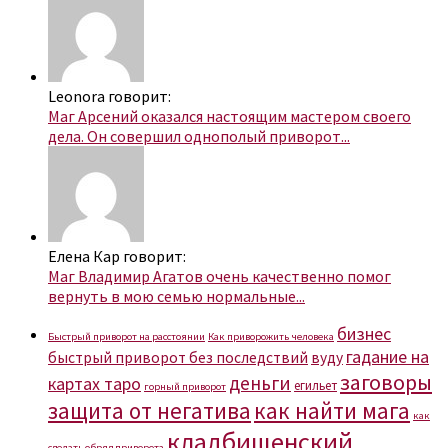
Leonora говорит:
Маг Арсений оказался настоящим мастером своего
дела. Он совершил однополый приворот...
Елена Кар говорит:
Маг Владимир Агатов очень качественно помог
вернуть в мою семью нормальные...
бизнес
Быстрый приворот на расстоянии
Как приворожить человека
гадание на
быстрый приворот без последствий
вуду
заговоры
деньги
картах таро
егильет
горный приворот
защита от негатива
как найти мага
как
кладбищенский
сделать обряд приворота