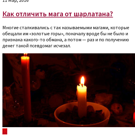
Как отличить мага от шарлатана?
Многие сталкивались с так называемыми магами, которые
обещали им «золотые горы», поначалу вроде бы не было и
признака какого-то обмана, а потом — раз и по получению
денег такой псевдомаг исчезал.
12