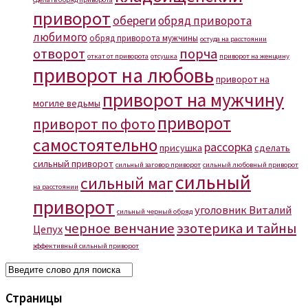
приворот
обереги
обряд приворота
любимого
обряд приворота мужчины
остуда на расстоянии
отворот
порча
откат от приворота
отсушка
приворот на женщину
приворот на любовь
приворот на
приворот на мужчину
могиле ведьмы
приворот
приворот по фото
самостоятельно
рассорка
присушка
сделать
сильный приворот
сильный заговор приворот
сильный любовный приворот
сильный
сильный маг
на расстоянии
приворот
уголовник Виталий
сильный черный обряд
черное венчание
эзотерика и тайны
Цепух
эффективный сильный приворот
Страницы