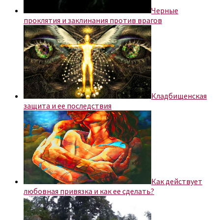
Черные
проклятия и заклинания против врагов
Кладбищенская
защита и ее последствия
Как действует
любовная привязка и как ее сделать?