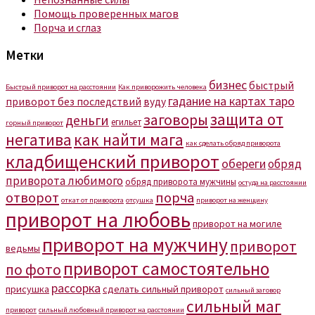
Помощь проверенных магов
Порча и сглаз
Метки
бизнес
быстрый
Быстрый приворот на расстоянии
Как приворожить человека
гадание на картах таро
приворот без последствий
вуду
защита от
заговоры
деньги
егильет
горный приворот
негатива
как найти мага
как сделать обряд приворота
кладбищенский приворот
обереги
обряд
приворота любимого
обряд приворота мужчины
остуда на расстоянии
отворот
порча
откат от приворота
отсушка
приворот на женщину
приворот на любовь
приворот на могиле
приворот на мужчину
приворот
ведьмы
приворот самостоятельно
по фото
рассорка
присушка
сделать сильный приворот
сильный заговор
сильный маг
приворот
сильный любовный приворот на расстоянии