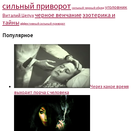
сильный приворот
уголовник
сильный черный обряд
черное венчание
эзотерика и
Виталий Цепух
тайны
эффективный сильный приворот
Популярное
Через какое время
выходит порча с человека