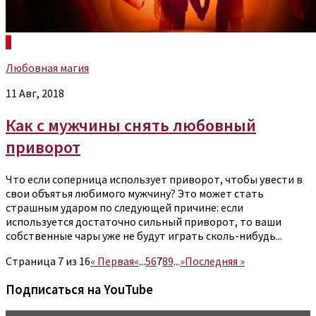
4
Любовная магия
11 Авг, 2018
Как с мужчины снять любовный
приворот
Что если соперница использует приворот, чтобы увести в
свои объятья любимого мужчину? Это может стать
страшным ударом по следующей причине: если
используется достаточно сильный приворот, то ваши
собственные чары уже не будут играть сколь-нибудь...
Страница 7 из 16
« Первая
«
...
5
6
7
8
9
...
»
Последняя »
Подписаться на YouTube