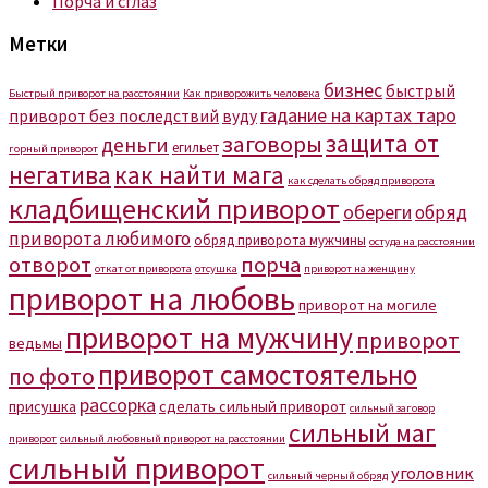
Порча и сглаз
Метки
бизнес
быстрый
Быстрый приворот на расстоянии
Как приворожить человека
гадание на картах таро
приворот без последствий
вуду
защита от
заговоры
деньги
егильет
горный приворот
негатива
как найти мага
как сделать обряд приворота
кладбищенский приворот
обереги
обряд
приворота любимого
обряд приворота мужчины
остуда на расстоянии
отворот
порча
откат от приворота
отсушка
приворот на женщину
приворот на любовь
приворот на могиле
приворот на мужчину
приворот
ведьмы
приворот самостоятельно
по фото
рассорка
присушка
сделать сильный приворот
сильный заговор
сильный маг
приворот
сильный любовный приворот на расстоянии
сильный приворот
уголовник
сильный черный обряд