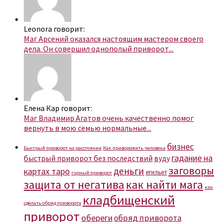
Leonora говорит:
Маг Арсений оказался настоящим мастером своего
дела. Он совершил однополый приворот...
Елена Кар говорит:
Маг Владимир Агатов очень качественно помог
вернуть в мою семью нормальные...
бизнес
Быстрый приворот на расстоянии
Как приворожить человека
гадание на
быстрый приворот без последствий
вуду
заговоры
деньги
картах таро
егильет
горный приворот
защита от негатива
как найти мага
как
кладбищенский
сделать обряд приворота
приворот
обереги
обряд приворота