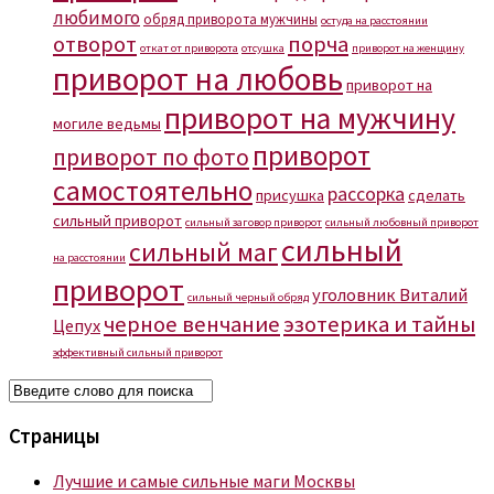
любимого
обряд приворота мужчины
остуда на расстоянии
отворот
порча
откат от приворота
отсушка
приворот на женщину
приворот на любовь
приворот на
приворот на мужчину
могиле ведьмы
приворот
приворот по фото
самостоятельно
рассорка
присушка
сделать
сильный приворот
сильный заговор приворот
сильный любовный приворот
сильный
сильный маг
на расстоянии
приворот
уголовник Виталий
сильный черный обряд
черное венчание
эзотерика и тайны
Цепух
эффективный сильный приворот
Страницы
Лучшие и самые сильные маги Москвы