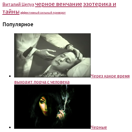
черное венчание
эзотерика и
Виталий Цепух
тайны
эффективный сильный приворот
Популярное
Через какое время
выходит порча с человека
Черные